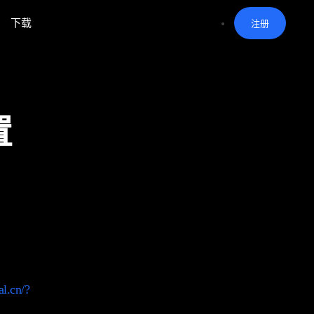
下载
注册
置
al.cn/?