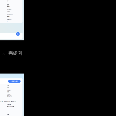
3）。
完成浏