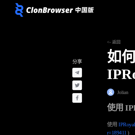
<- 返回
如何
分享
IPR
Jolian
使用 IPR
使用
IPRoya
r=189411
)