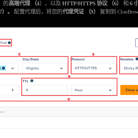
）
的
高端代理 （4
），以及
HTTP/HTTPS 协议 （6）
和
6 
7）。
配置代理后，将您的
代理凭证 （9）
复制到 ClonBrow