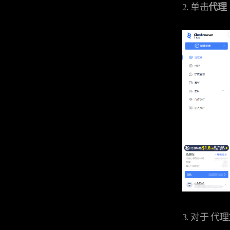
2. 单击
代理
3. 对于 代