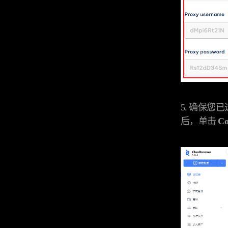
5. 确保
后，单击
C