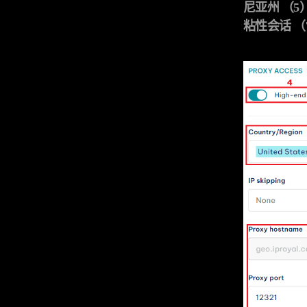
尼亚州 （5
粘性会话 （