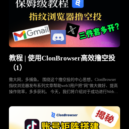
教程 | 使用ClonBrowser高效撸空投
（1）
撒大网，多捕鱼。 围绕这个撸空投的中心思想，ClonBrowser
指纹浏览器发布系列文章帮助web3用户把“网”做大做好、提高
操作效率，多多获利。 今天，我们将介绍对于成功进行Web3
空投操作至关重要的入门基础：三件套的管理和维护。三件套
是指谷歌邮箱、Twitter和Discord这三个平台的账号。 …