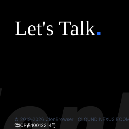
Let's Talk
© 2019-2026 ClonBrowser
CLOUND NEXUS ECOM S
津ICP备10012214号