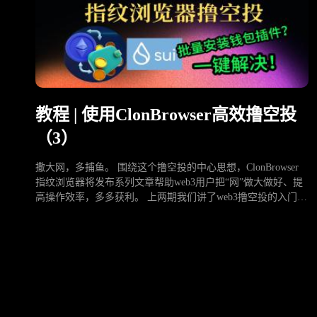
教程 | 使用ClonBrowser高效撸空投
（3）
撒大网，多捕鱼。 围绕这个撸空投的中心思想，ClonBrowser
指纹浏览器将发布系列文章帮助web3用户把“网”做大做好、提
高操作效率，多多获利。 上两期我们讲了web3撸空投的入门基
础：三件套的管理和维护与如何利用群控功能批量做任务。今
天我们来介绍在ClonBrowser浏览器中安装插件，尤其是 …